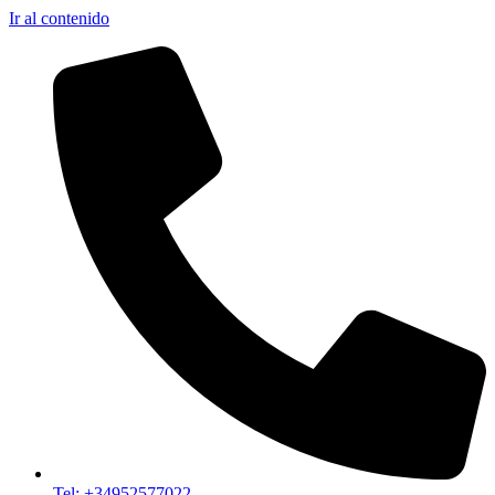
Ir al contenido
Tel: +34952577022