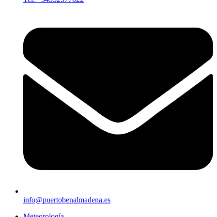
info@puertobenalmadena.es
Meteorología