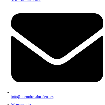
info@puertobenalmadena.es
Meteorología