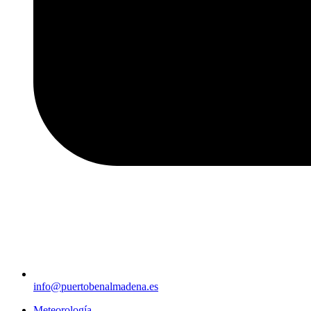
info@puertobenalmadena.es
Meteorología