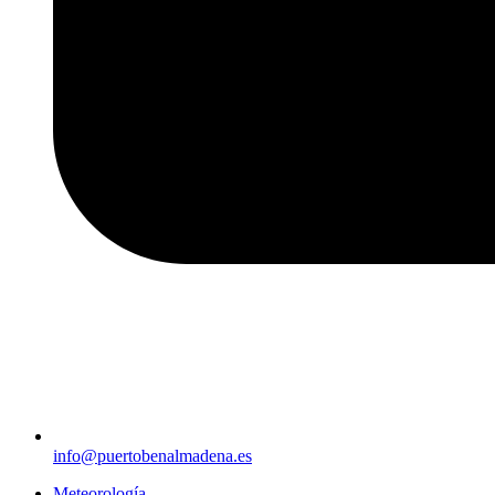
info@puertobenalmadena.es
Meteorología