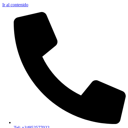
Ir al contenido
Tel: +34952577022