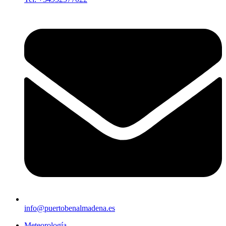
info@puertobenalmadena.es
Meteorología