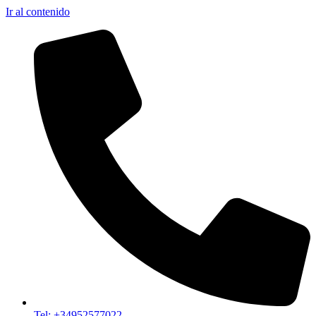
Ir al contenido
Tel: +34952577022