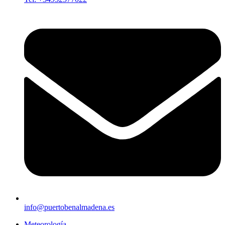
info@puertobenalmadena.es
Meteorología