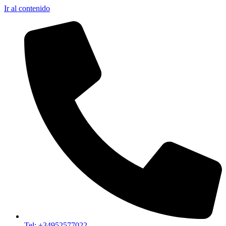
Ir al contenido
Tel: +34952577022