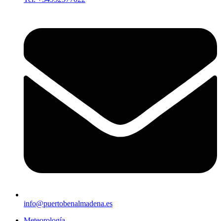
info@puertobenalmadena.es
Meteorología