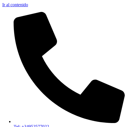
Ir al contenido
Tel: +34952577022