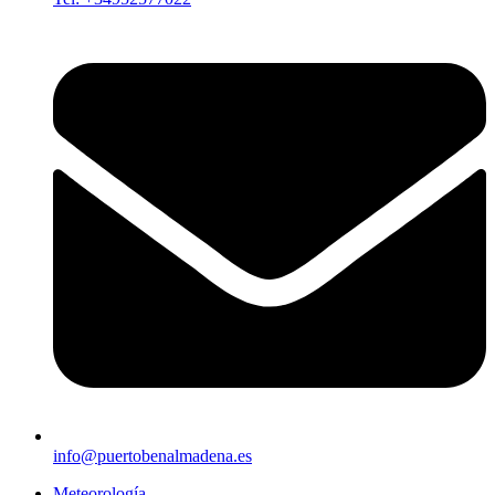
info@puertobenalmadena.es
Meteorología