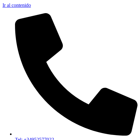
Ir al contenido
Tel: +34952577022