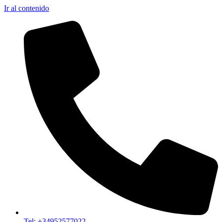
Ir al contenido
Tel: +34952577022