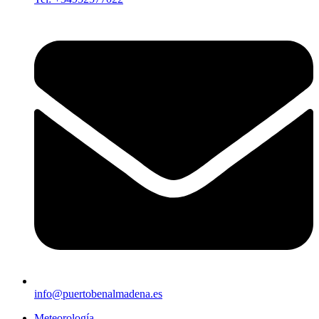
info@puertobenalmadena.es
Meteorología