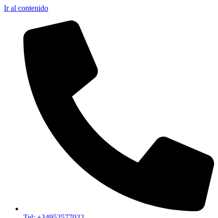
Ir al contenido
Tel: +34952577022