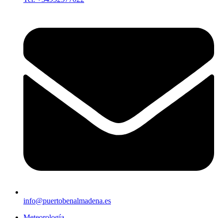
info@puertobenalmadena.es
Meteorología