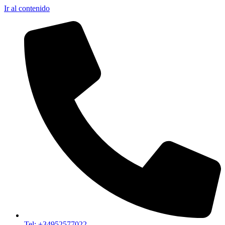
Ir al contenido
Tel: +34952577022