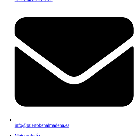
info@puertobenalmadena.es
Meteorología