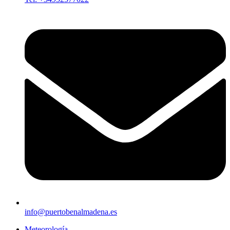
info@puertobenalmadena.es
Meteorología