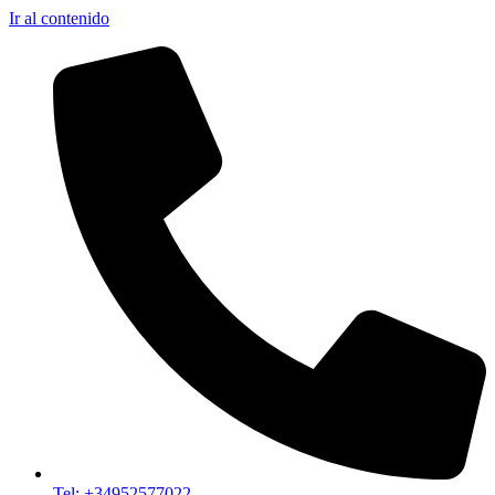
Ir al contenido
Tel: +34952577022