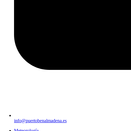
info@puertobenalmadena.es
Meteorología