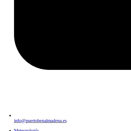
info@puertobenalmadena.es
Meteorología