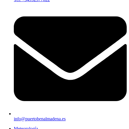
info@puertobenalmadena.es
Meteorología