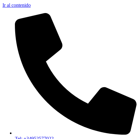
Ir al contenido
Tel: +34952577022