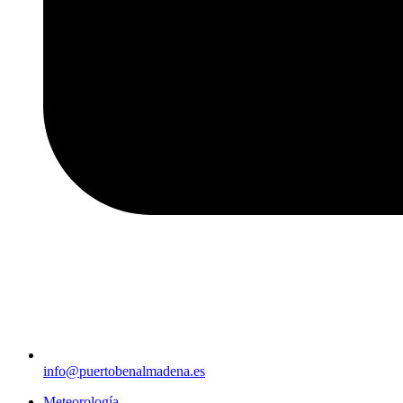
info@puertobenalmadena.es
Meteorología