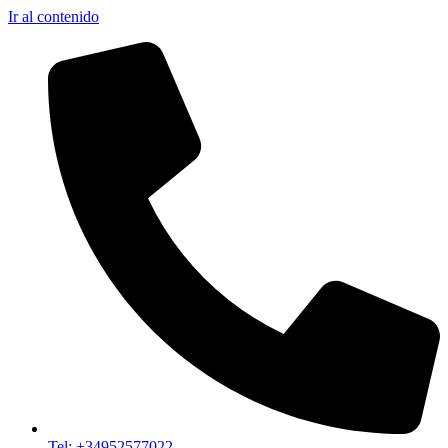
Ir al contenido
Tel: +34952577022