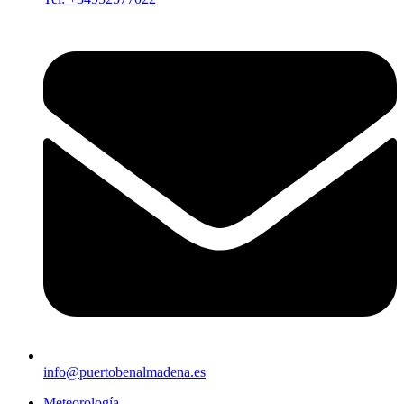
info@puertobenalmadena.es
Meteorología