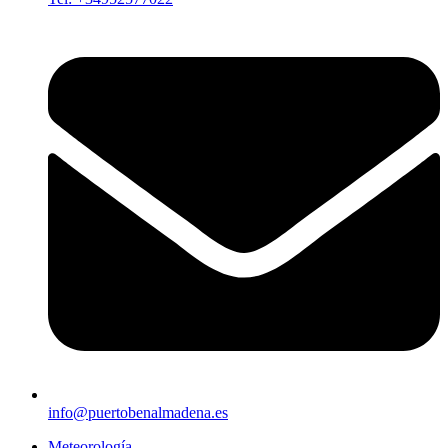
info@puertobenalmadena.es
Meteorología