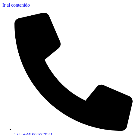
Ir al contenido
Tel: +34952577022