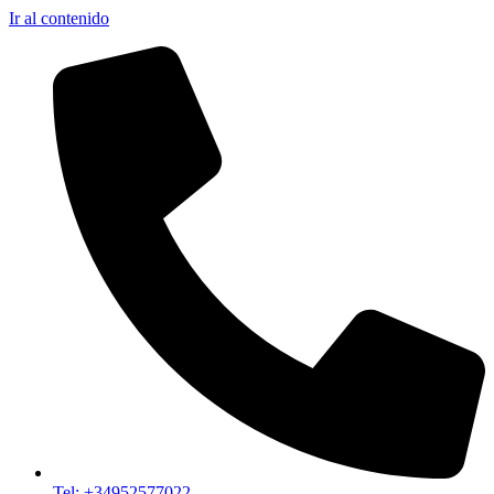
Ir al contenido
Tel: +34952577022