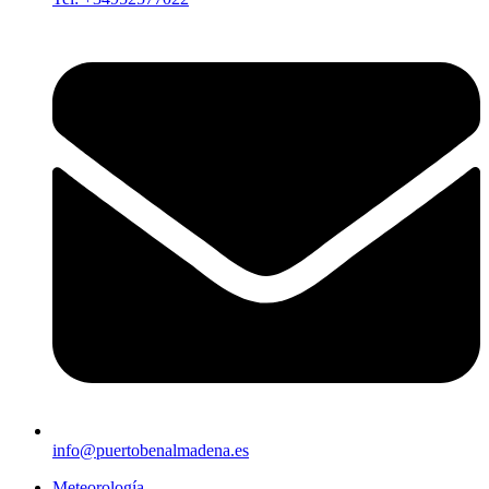
info@puertobenalmadena.es
Meteorología