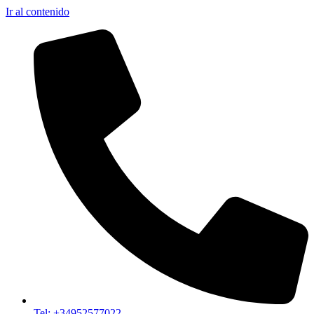
Ir al contenido
Tel: +34952577022