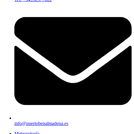
info@puertobenalmadena.es
Meteorología