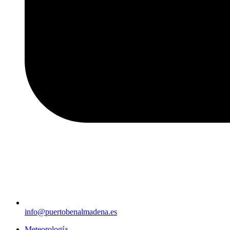
info@puertobenalmadena.es
Meteorología