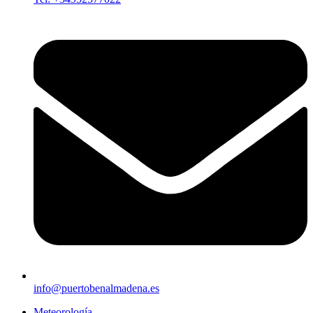
info@puertobenalmadena.es
Meteorología