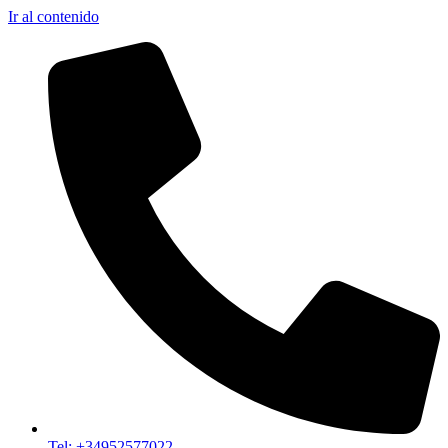
Ir al contenido
Tel: +34952577022