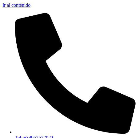
Ir al contenido
Tel: +34952577022