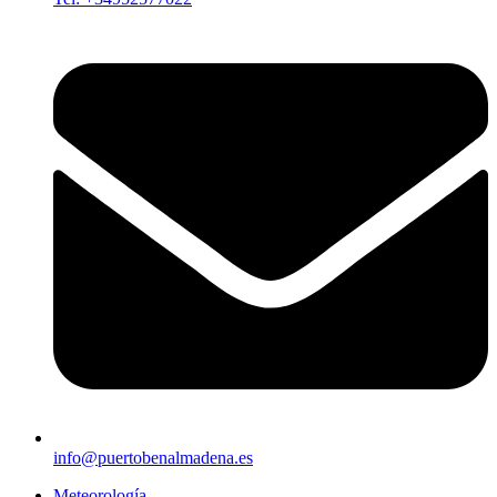
info@puertobenalmadena.es
Meteorología