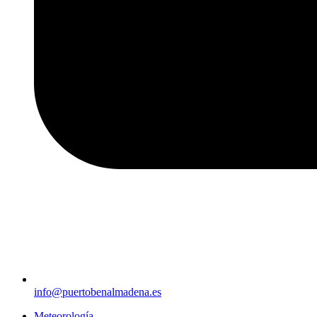
info@puertobenalmadena.es
Meteorología