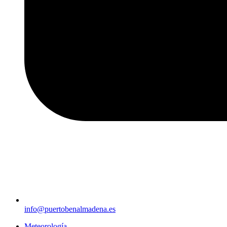
info@puertobenalmadena.es
Meteorología