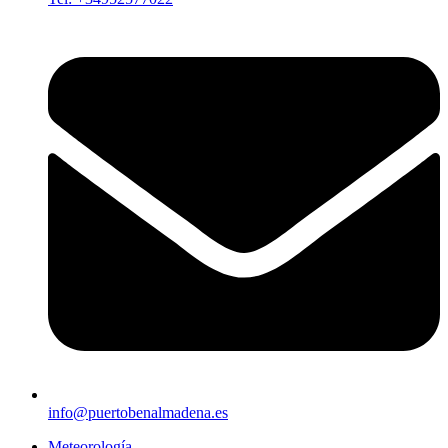
info@puertobenalmadena.es
Meteorología