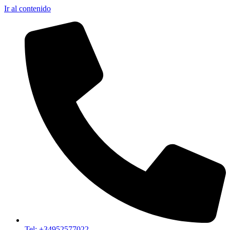
Ir al contenido
Tel: +34952577022