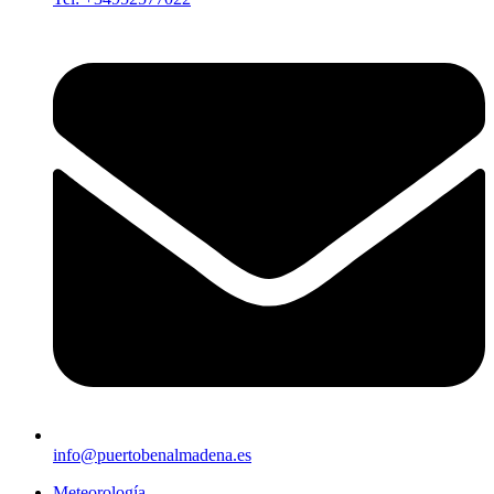
info@puertobenalmadena.es
Meteorología