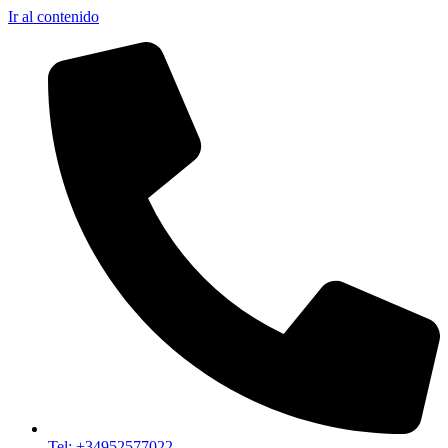
Ir al contenido
Tel: +34952577022