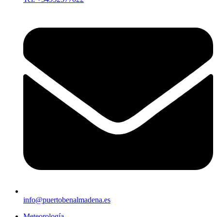
info@puertobenalmadena.es
Meteorología