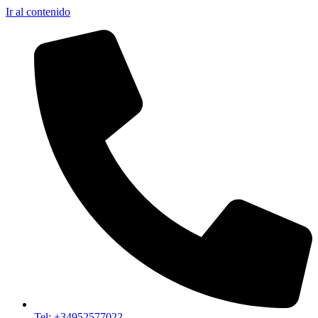
Ir al contenido
Tel: +34952577022