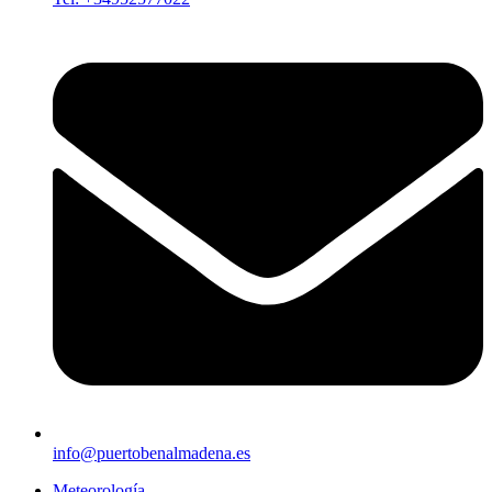
info@puertobenalmadena.es
Meteorología