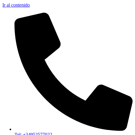
Ir al contenido
Tel: +34952577022