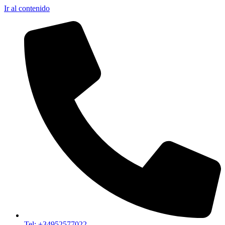
Ir al contenido
Tel: +34952577022