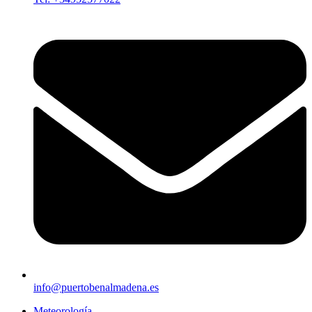
info@puertobenalmadena.es
Meteorología