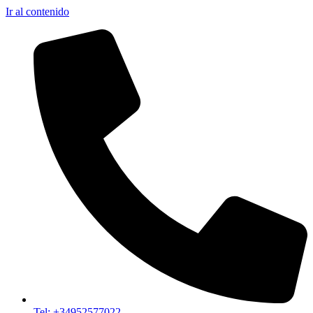
Ir al contenido
Tel: +34952577022