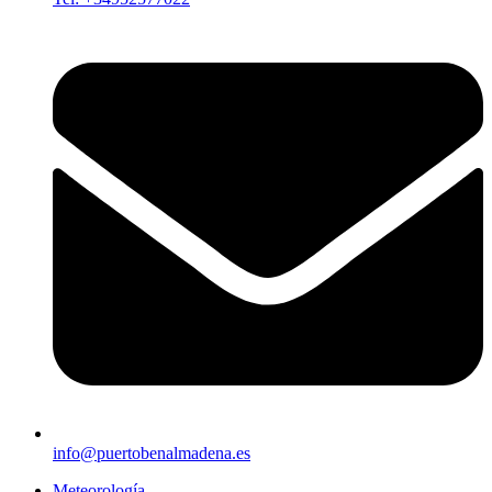
info@puertobenalmadena.es
Meteorología