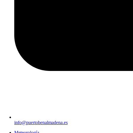
info@puertobenalmadena.es
Meteorología