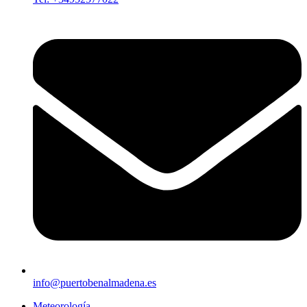
info@puertobenalmadena.es
Meteorología