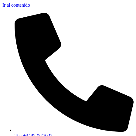
Ir al contenido
Tel: +34952577022