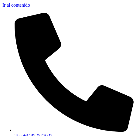
Ir al contenido
Tel: +34952577022