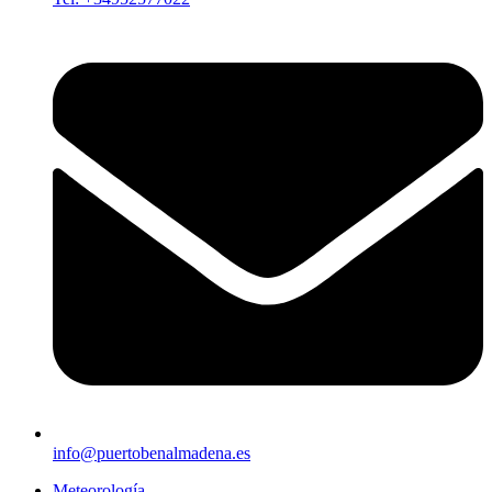
info@puertobenalmadena.es
Meteorología