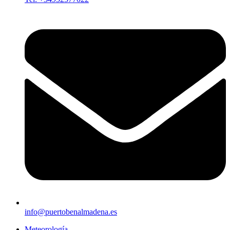
info@puertobenalmadena.es
Meteorología