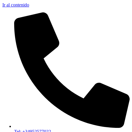
Ir al contenido
Tel: +34952577022