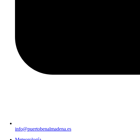
info@puertobenalmadena.es
Meteorología