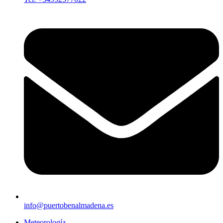
info@puertobenalmadena.es
Meteorología