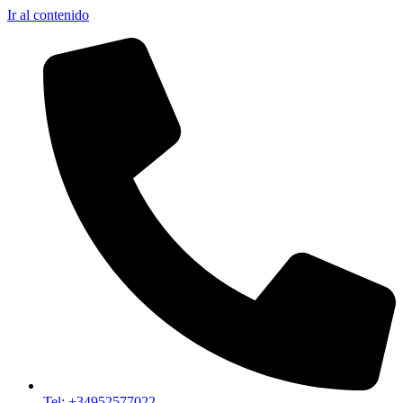
Ir al contenido
Tel: +34952577022