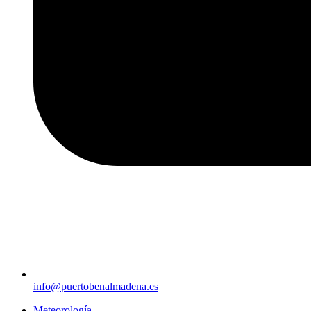
info@puertobenalmadena.es
Meteorología