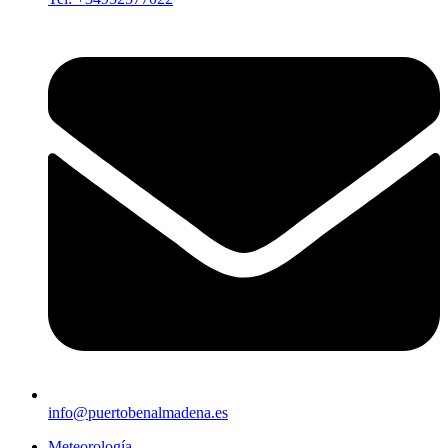
info@puertobenalmadena.es
Meteorología