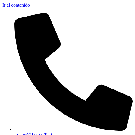
Ir al contenido
Tel: +34952577022