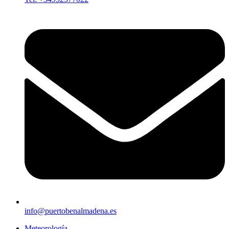
info@puertobenalmadena.es
Meteorología