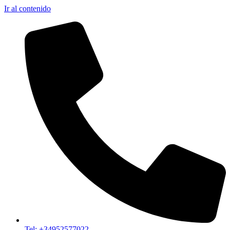
Ir al contenido
Tel: +34952577022