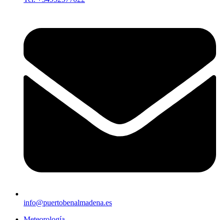
info@puertobenalmadena.es
Meteorología