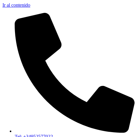
Ir al contenido
Tel: +34952577022