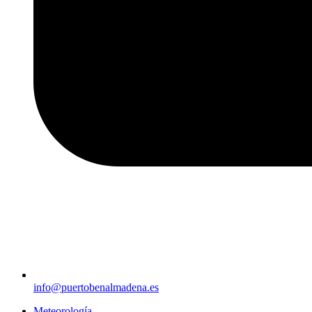
info@puertobenalmadena.es
Meteorología