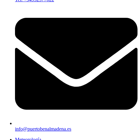
info@puertobenalmadena.es
Meteorología