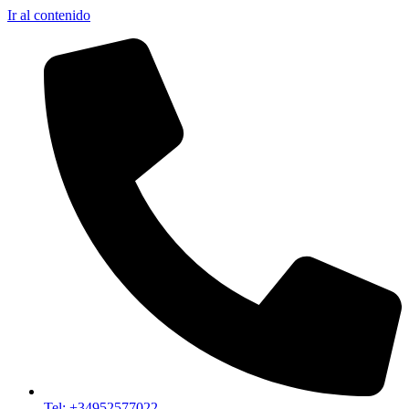
Ir al contenido
Tel: +34952577022