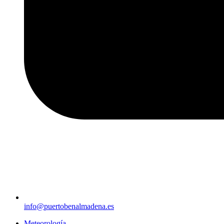
info@puertobenalmadena.es
Meteorología