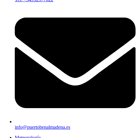
info@puertobenalmadena.es
Meteorología