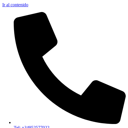
Ir al contenido
Tel: +34952577022