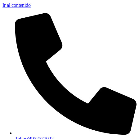
Ir al contenido
Tel: +34952577022