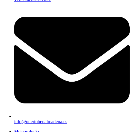
info@puertobenalmadena.es
Meteorología