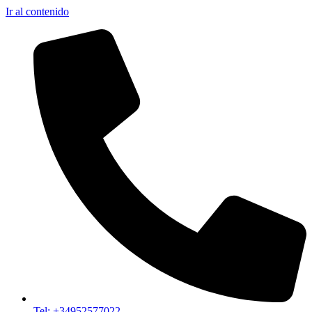
Ir al contenido
Tel: +34952577022