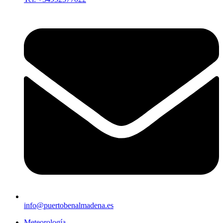
info@puertobenalmadena.es
Meteorología