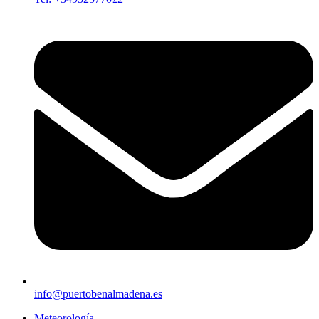
info@puertobenalmadena.es
Meteorología