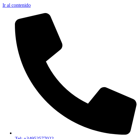
Ir al contenido
Tel: +34952577022