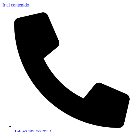
Ir al contenido
Tel: +34952577022