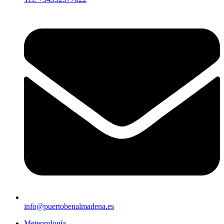
info@puertobenalmadena.es
Meteorología